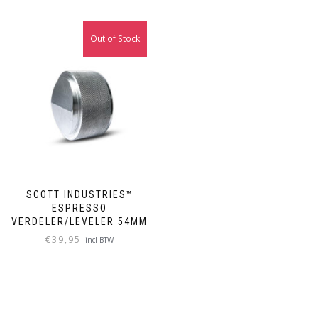
LEES VERDER
Out of Stock
LEES VERDER
SCOTT INDUSTRIES™
ESPRESSO
VERDELER/LEVELER 54MM
€
39,95
.incl BTW