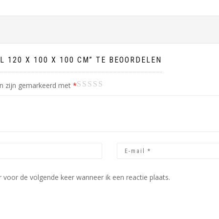
 120 X 100 X 100 CM” TE BEOORDELEN
1
2 van
3 van
4 van de 5
5 van de 5
en zijn gemarkeerd met
*
van
de 5
de 5
sterren
sterren
de
sterren
sterren
5
sterren
 voor de volgende keer wanneer ik een reactie plaats.