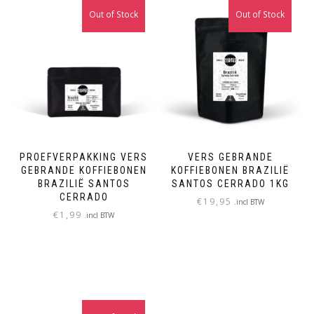
Out of Stock
Out of Stock
PROEFVERPAKKING VERS
VERS GEBRANDE
GEBRANDE KOFFIEBONEN
KOFFIEBONEN BRAZILIË
BRAZILIË SANTOS
SANTOS CERRADO 1KG
CERRADO
€
19,95
.incl BTW
€
1,99
.incl BTW
LEES VERDER